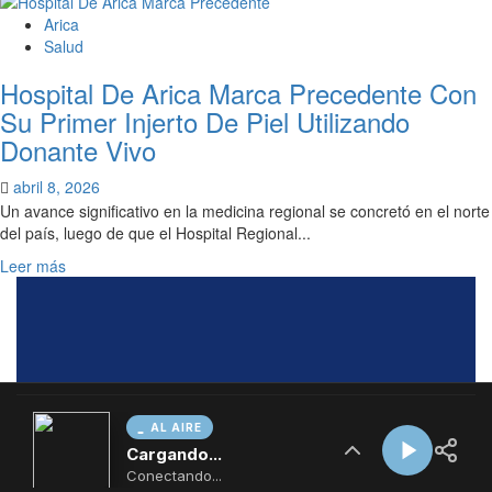
AL AIRE
Cargando...
Conectando...