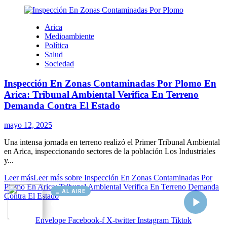
AL AIRE
Cargando...
Conectando...