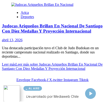
AL AIRE
Cargando...
Conectando...