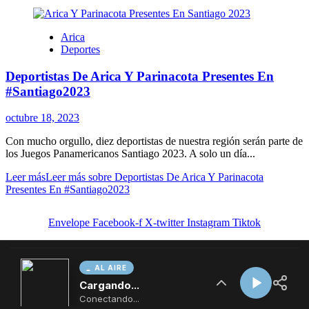
AL AIRE
Cargando...
Conectando...