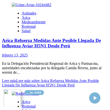
AL AIRE
Cargando...
Conectando...