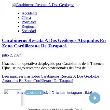
AL AIRE
Cargando...
Conectando...