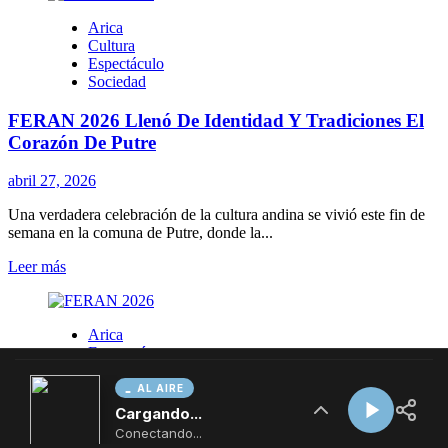
AL AIRE
Cargando...
Conectando...