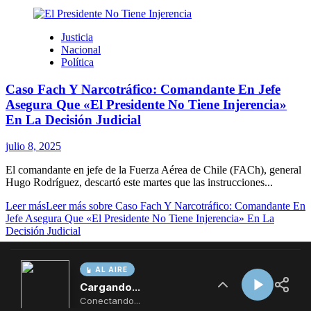
AL AIRE
Cargando...
Conectando...