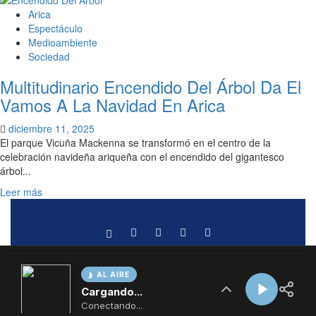
AL AIRE
Cargando...
Conectando...