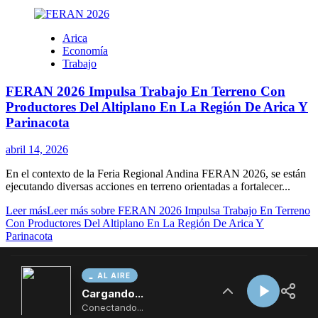
AL AIRE
Cargando...
Conectando...