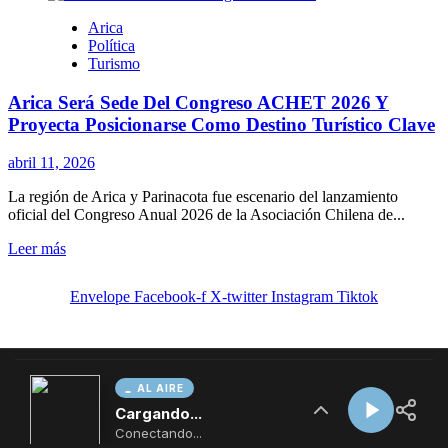
AL AIRE
Cargando...
Conectando...