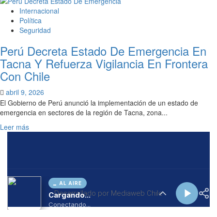
AL AIRE
Cargando...
Conectando...