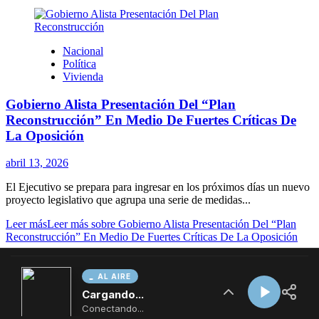
AL AIRE
Cargando...
Conectando...