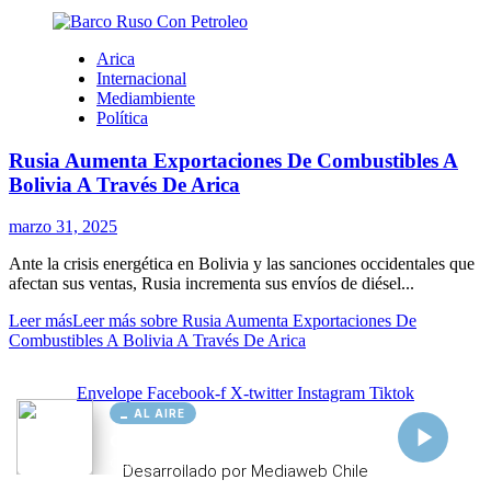
AL AIRE
Cargando...
Conectando...