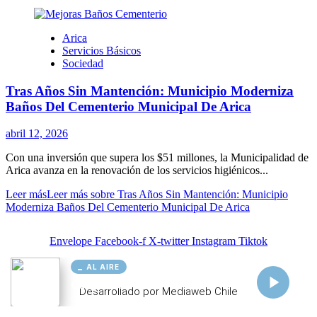
AL AIRE
Cargando...
Conectando...