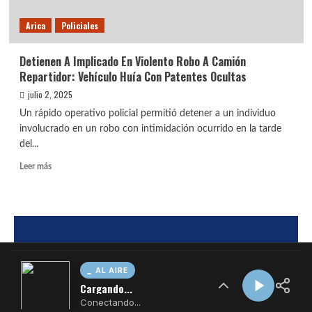
AL AIRE
Cargando...
Conectando...