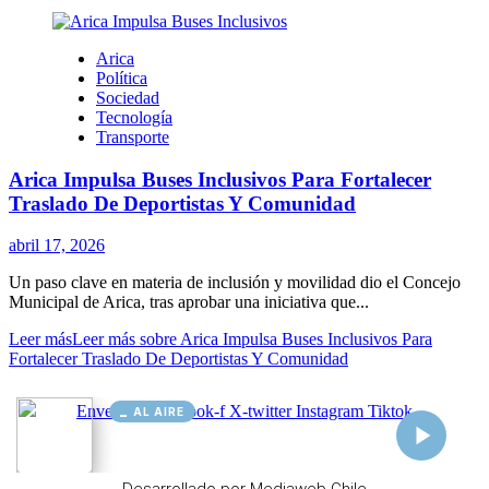
AL AIRE
Cargando...
Conectando...