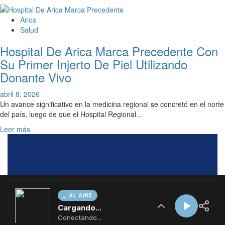
AL AIRE
Cargando...
Conectando...