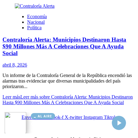
AL AIRE
Cargando...
Conectando...