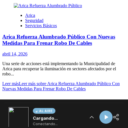
AL AIRE
Cargando...
Conectando...