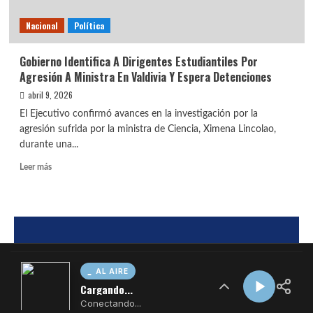
AL AIRE
Cargando...
Conectando...