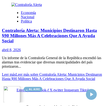
AL AIRE
Cargando...
Conectando...