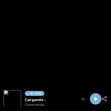
AL AIRE
Cargando...
Conectando...