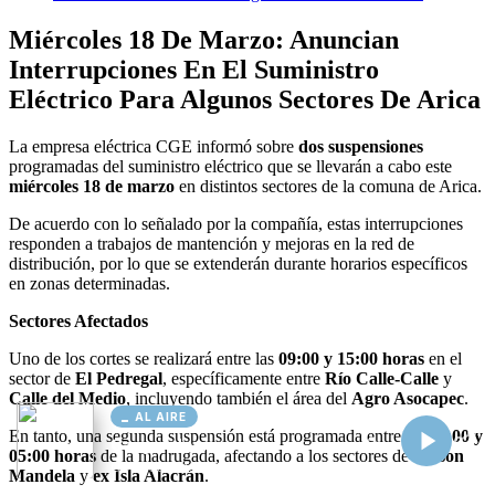
AL AIRE
Cargando...
Conectando...