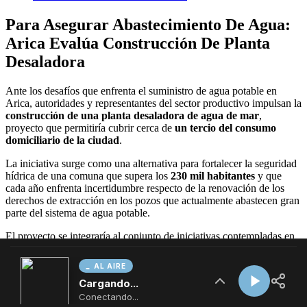
AL AIRE
Cargando...
Conectando...