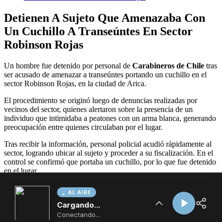
AL AIRE
Cargando...
Conectando...