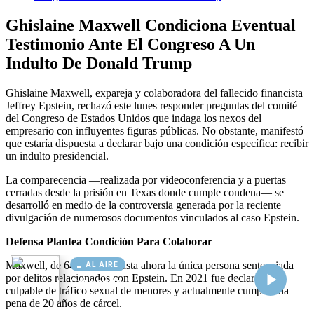
AL AIRE
Cargando...
Conectando...