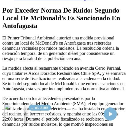
AL AIRE
Cargando...
Conectando...