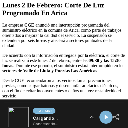
AL AIRE
Cargando...
Conectando...