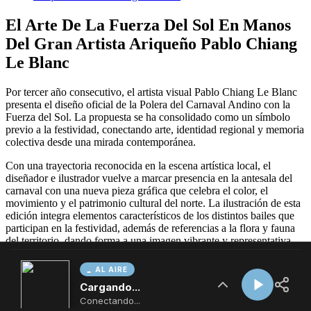
AL AIRE
Cargando...
Conectando...