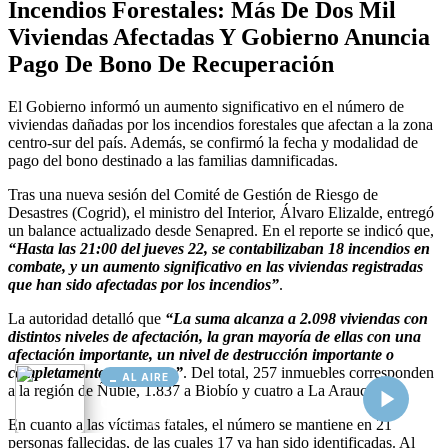
AL AIRE
Cargando...
Conectando...