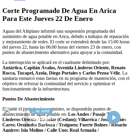
AL AIRE
Cargando...
Conectando...