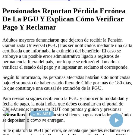
AL AIRE
Cargando...
Conectando...