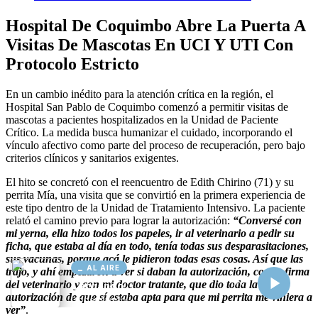
AL AIRE
Cargando...
Conectando...