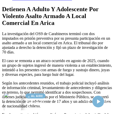
AL AIRE
Cargando...
Conectando...