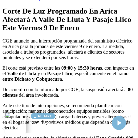
AL AIRE
Cargando...
Conectando...