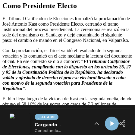
AL AIRE
Cargando...
Conectando...