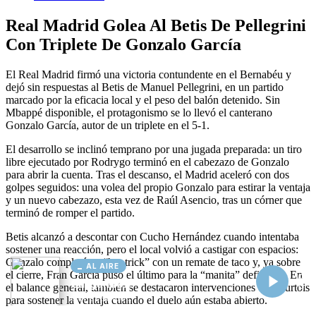
AL AIRE
Cargando...
Conectando...