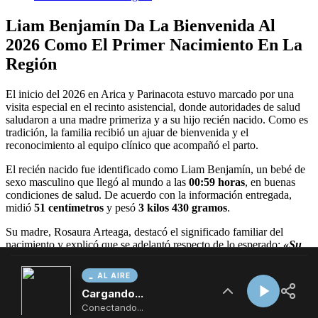
AL AIRE
Cargando...
Conectando...