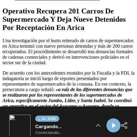
AL AIRE
Cargando...
Conectando...