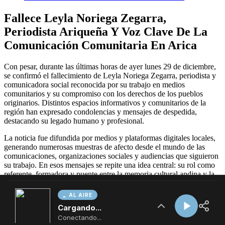
AL AIRE
Cargando...
Conectando...