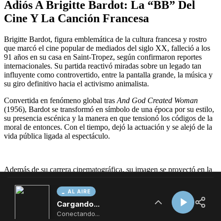
AL AIRE
Cargando...
Conectando...