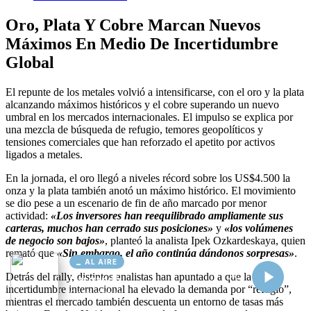
AL AIRE
Cargando...
Conectando...