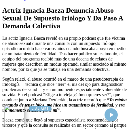
AL AIRE
Cargando...
Conectando...