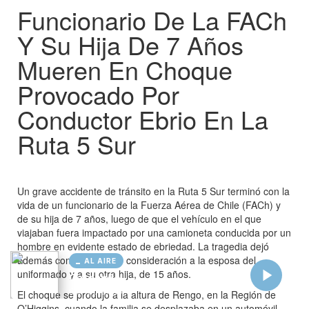
AL AIRE
Cargando...
Conectando...