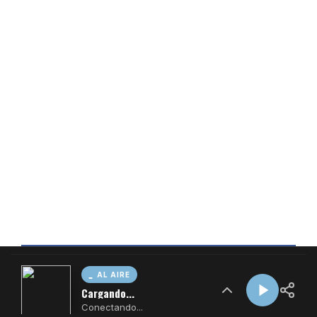
AL AIRE
Cargando...
Conectando...