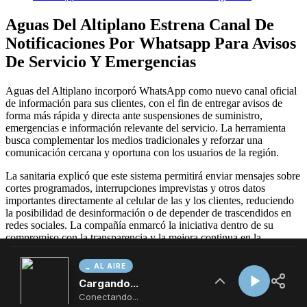
AL AIRE
Cargando...
Conectando...