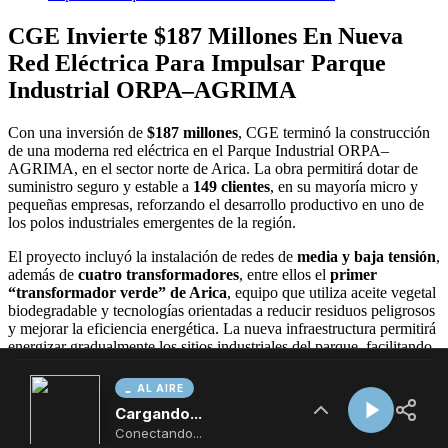
AL AIRE
Cargando...
Conectando...