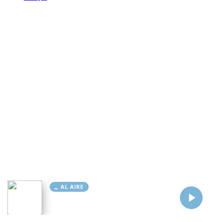
AL AIRE
Cargando...
Conectando...