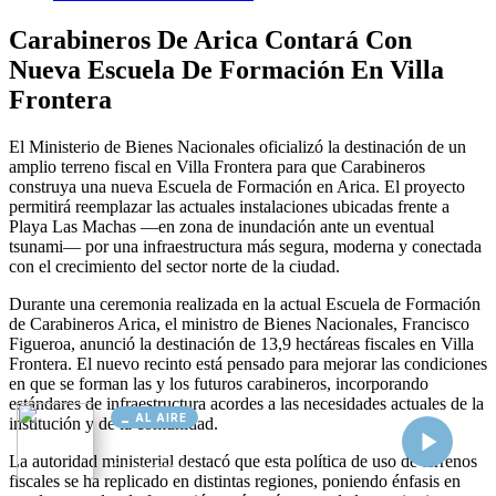
AL AIRE
Cargando...
Conectando...